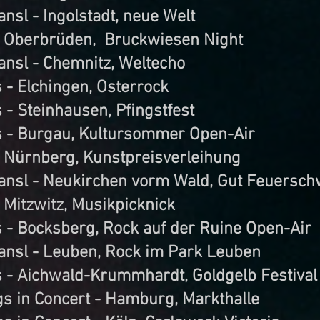
sl - Ingolstadt, neue Welt
- Oberbrüden, Bruckwiesen Night
nsl - Chemnitz, Weltecho
- Elchingen, Osterrock
- Steinhausen, Pfingstfest
 - Burgau, Kultursommer Open-Air
 Nürnberg, Kunstpreisverleihung
nsl - Neukirchen vorm Wald, Gut Feuerschw
 Mitzwitz, Musikpicknick
- Bocksberg, Rock auf der Ruine Open-Air
nsl - Leuben, Rock im Park Leuben
 - Aichwald-Krummhardt, Goldgelb Festival
s in Concert - Hamburg, Markthalle