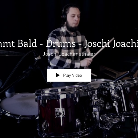
mt Bald - Drums - Joschi Joach
Joschi Joachimsthaler
Play Video