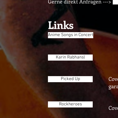
Gerne direkt Anfragen --->
Links
Anime Songs in Concert
Karin Rabhansl
Cov
Picked Up
gara
Rockheroes
Cov